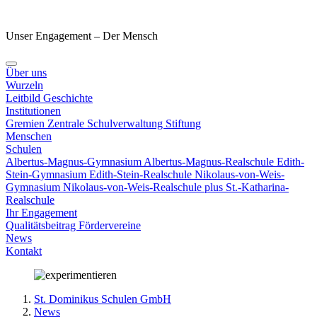
Unser Engagement – Der Mensch
Über uns
Wurzeln
Leitbild
Geschichte
Institutionen
Gremien
Zentrale Schulverwaltung
Stiftung
Menschen
Schulen
Albertus-Magnus-Gymnasium
Albertus-Magnus-Realschule
Edith-
Stein-Gymnasium
Edith-Stein-Realschule
Nikolaus-von-Weis-
Gymnasium
Nikolaus-von-Weis-Realschule plus
St.-Katharina-
Realschule
Ihr Engagement
Qualitätsbeitrag
Fördervereine
News
Kontakt
St. Dominikus Schulen GmbH
News