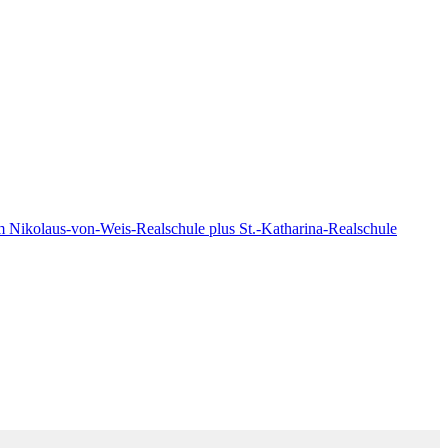
um
Nikolaus-von-Weis-Realschule plus
St.-Katharina-Realschule