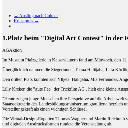
←
Ausflug nach Colmar
Kunstpreis
→
1.Platz beim "Digital Art Contest" in der 
AG
Aktion
Im Museum Pfalzgalerie in Kaiserslautern fand am Mittwoch, den 11. Jun
Überglücklich nahmen die Siegerinnen, Tuana Halitjaha, Lara Kücük, 
Den dritten Platz konnten sich Ylljeta Halitjaha, Mia Fernandes, An
Lilly Kreker, die "gute Fee" der Trickfilm AG , hielt eine kleine Ans
"Heute zeigen junge Menschen ihre Perspektive auf die Arbeitswelt 
Staatssekretärin des Landesbildungsministerium gratulierte herzlich 
Vorstellungskraft als einen wichtigen Schlüssel.
Die Virtual-Design-Experten Thomas Wagner und Martin Reichrath von
und digitalen Ausdrucksformen rundete die Veranstaltung ab.