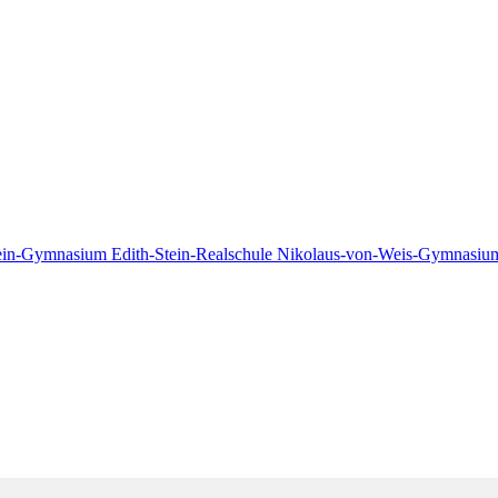
tein-Gymnasium
Edith-Stein-Realschule
Nikolaus-von-Weis-Gymnasi